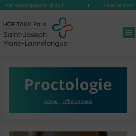
internationalpatient@ghpsj.fr
Nous contacter
Proctologie
Accueil
-
Offre de soins