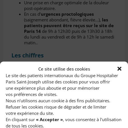
Une prise en charge optimale de la douleur
post-opératoire.
En cas d’
urgences proctologiques
(saignement abondant, fièvre élevée…),
les
patients peuvent être reçus sur le site de
Paris 14
de 9h à 12h30 puis de 13h30 à 18h
du lundi au vendredi et de 9h à 12h le samedi
matin..
Les chiffres
N° 1 en France
Ce site utilise des cookies
3000 à 4000 patients opérés chaque année,
Le site des patients internationaux du Groupe Hospitalier
80% de chirurgie ambulatoire
Paris Saint-Joseph utilise des cookies pour vous offrir
13 praticiens séniors (tous médecins et
chirurgiens), 3 assistants, 4 à 5 internes, 2
une expérience plus aboutie et pour mémoriser
externes et de nombreux stagiaires
vos préférences de visites.
Nous n’utilisons aucun cookie à des fins publicitaires.
Refuser les cookies risque de dégrader et de limiter
votre expérience du site.
En cliquant sur
« Accepter »
, vous consentez à l'utilisation
de tous les cookies.