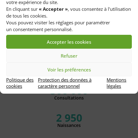
votre expérience du site.
en ligne
En cliquant sur
« Accepter »
, vous consentez à l'utilisation
de tous les cookies.
Vous pouvez visiter les réglages pour paramétrer
Nous
un consentement personnalisé.
contacter
Accepter les cookies
Accès
Refuser
Voir les préférences
Politique des
Protection des données à
Mentions
cookies
caractère personnel
légales
366 000
Consultations
2 950
Naissances