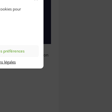
 cookies pour
es préférences
tionale vise la labélisation
s légales