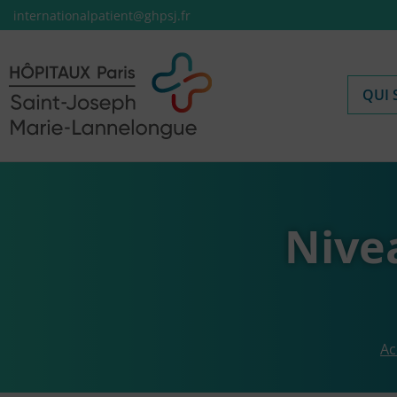
internationalpatient@ghpsj.fr
QUI
Nivea
Ac