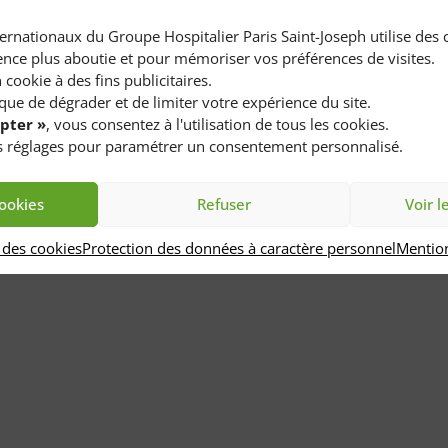
nnaissance de notre démarche qualité
nternationaux du Groupe Hospitalier Paris Saint-Joseph utilise des
l Paris Saint-Joseph a obtenu le label « French Hospital
ence plus aboutie et pour mémoriser vos préférences de visites.
 attribué sur la base d’un audit de la Cellule internationale
cookie à des fins publicitaires.
NOR.
sque de dégrader et de limiter votre expérience du site.
pter »
, vous consentez à l'utilisation de tous les cookies.
es réglages pour paramétrer un consentement personnalisé.
bélisation permet de garantir à nos patients et adresseurs
niveau de qualité de notre offre de soins.
cookies
Refuser
Voir l
labélisation de l’Hôpital Paris Saint-Joseph, la Cellule interna
ital Marie-Lannelongue.
 des cookies
Protection des données à caractère personnel
Mention