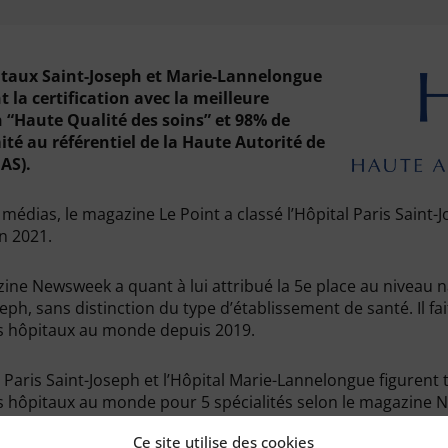
itaux Saint-Joseph et Marie-Lannelongue
t la certification avec la meilleure
 “Haute Qualité des soins” et 98% de
té au référentiel de la Haute Autorité de
AS).
 médias, le magazine Le Point a classé l’Hôpital Paris Saint-
n 2021.
ine Newsweek a quant à lui attribué la 5e place au niveau na
eph, sans distinction du type d’établissement de santé. Il fai
s hôpitaux au monde depuis 2019.
l Paris Saint-Joseph et l’Hôpital Marie-Lannelongue figurent
s hôpitaux au monde pour 5 spécialités selon le magazine 
Ce site utilise des cookies