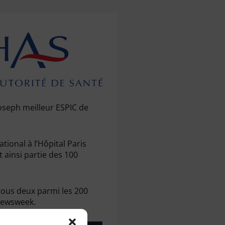
Joseph meilleur ESPIC de
tional à l’Hôpital Paris
t ainsi partie des 100
 tous deux parmi les 200
Newsweek.