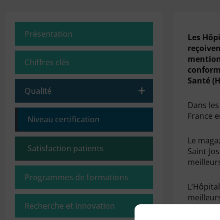
Présentation
Les Hôp
reçoiven
mention
Chiffres clés
conformi
Santé (H
Qualité
Dans les
France e
Niveau certification
Le magaz
Satisfaction patients
Saint-Jos
meilleur
Programmes de formations
L’Hôpita
meilleur
Recherche et innovation