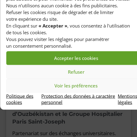
patients atteints d’un cancer de
Nous n’utilisons aucun cookie à des fins publicitaires.
l’oesophage
Refuser les cookies risque de dégrader et de limiter
votre expérience du site.
Le Professeur Éric Raymond a présenté les
En cliquant sur
« Accepter »
, vous consentez à l'utilisation
résultats positifs d’une étude mondiale
de tous les cookies.
d’immunothérapie des cancers de l’œsophage
Vous pouvez visiter les réglages pour paramétrer
un consentement personnalisé.
Lire la suite
Accepter les cookies
Refuser
Actualités internationales
Voir les préférences
20 novembre 2022
Politique des
Protection des données à caractère
Mention
Signature d’un partenariat entre le
cookies
personnel
légales
Ministère de la santé de la République
d’Ouzbékistan et le Groupe Hospitalier
Paris Saint-Joseph
Partenariat sur des échanges universitaires.