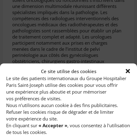
une dimension multimodale réunissant différents
spécialistes impliqués dans la pathologie. Les
compétences des radiologues interventionnels des
oncologues médicaux des radiothérapeutes et des
pathologistes sont rassemblées pour établir un plan
de traitement complet et adapté. Les urologues
participent notamment aux prises en charges
menées dans le cadre de l’institut de pelvi
perinéologie aux côtés des gynécologues
obstétriciens, chirurgiens gastro-intestinaux
spécialistes et kinésithérapeutes pour la prise en
Ce site utilise des cookies
charge globale des troubles urinaires ou de la
Le site des patients internationaux du Groupe Hospitalier
statique pelvienne féminine.
Paris Saint-Joseph utilise des cookies pour vous offrir
une expérience plus aboutie et pour mémoriser
Les chiffres
vos préférences de visites.
e
2
meilleur établissement de France pour le
Nous n’utilisons aucun cookie à des fins publicitaires.
traitement de l’adénome de la prostate
Refuser les cookies risque de dégrader et de limiter
1800 par an (2020)
votre expérience du site.
L’équipe est notamment composée de 8
En cliquant sur
« Accepter »
, vous consentez à l'utilisation
chirurgiens urologues
de tous les cookies.