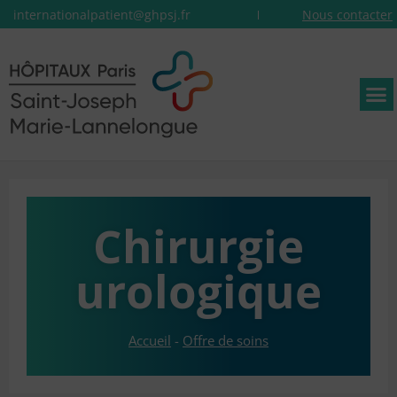
internationalpatient@ghpsj.fr
Nous contacter
Chirurgie
urologique
Accueil
-
Offre de soins