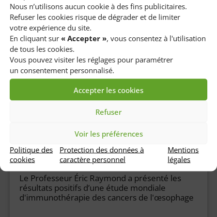
Du 6 au 11 février 2023 a eu lieu le congrès
Nous n’utilisons aucun cookie à des fins publicitaires.
annuel de la Society for Maternal Fetal
Refuser les cookies risque de dégrader et de limiter
Medicine à San Francisco.
votre expérience du site.
En cliquant sur
« Accepter »
, vous consentez à l'utilisation
de tous les cookies.
Lire la suite
Vous pouvez visiter les réglages pour paramétrer
un consentement personnalisé.
Accepter les cookies
Actualités internationales
19 janvier 2023
Refuser
Congrès ASCO — une avancée
Voir les préférences
significative dans le traitement des
patients atteints d’un cancer de
Politique des
Protection des données à
Mentions
cookies
caractère personnel
légales
l’oesophage
Le Professeur Éric Raymond a présenté les
résultats positifs d’une étude mondiale
d'immunothérapie des cancers de l'œsophage