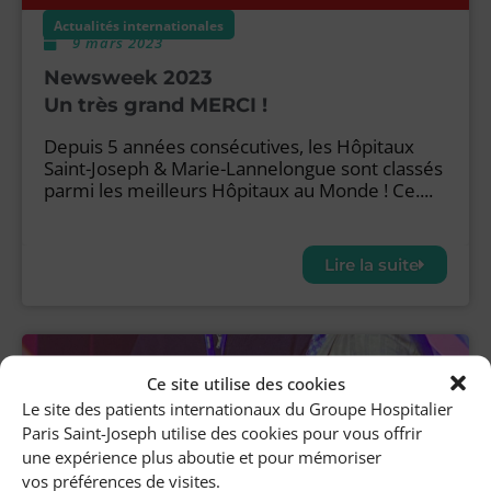
Actualités internationales
9 mars 2023
Newsweek 2023
Un très grand MERCI !
Depuis 5 années consécutives, les Hôpitaux
Saint-Joseph & Marie-Lannelongue sont classés
parmi les meilleurs Hôpitaux au Monde ! Ce....
Lire la suite
Actualités internationales
Ce site utilise des cookies
13 février 2023
Le site des patients internationaux du Groupe Hospitalier
Award de la meilleure recherche (hors
Paris Saint-Joseph utilise des cookies pour vous offrir
US) pour notre maternité
une expérience plus aboutie et pour mémoriser
vos préférences de visites.