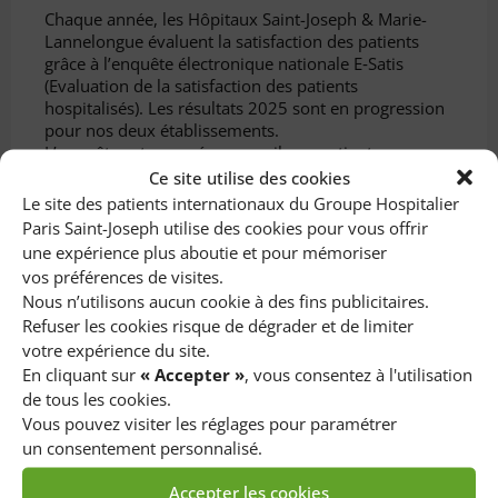
Chaque année, les Hôpitaux Saint-Joseph & Marie-
Lannelongue évaluent la satisfaction des patients
grâce à l’enquête électronique nationale E‑Satis
(Evaluation de la satisfaction des patients
hospitalisés). Les résultats 2025 sont en progression
pour nos deux établissements.
L’enquête est envoyée par mail aux patients
hospitalisés, elle cible l’accueil, la qualité des soins, le
Ce site utilise des cookies
confort hôtelier et l’organisation de la sortie.
Le site des patients internationaux du Groupe Hospitalier
Paris Saint-Joseph utilise des cookies pour vous offrir
Hôpital Paris Saint-Joseph
une expérience plus aboutie et pour mémoriser
vos préférences de visites.
75%
de satisfaction en hospitalisation complète
Nous n’utilisons aucun cookie à des fins publicitaires.
80%
de satisfaction en chirurgie ambulatoire
Refuser les cookies risque de dégrader et de limiter
votre expérience du site.
Hôpital Marie-Lannelongue
En cliquant sur
« Accepter »
, vous consentez à l'utilisation
71%
de satisfaction en hospitalisation complète
de tous les cookies.
Vous pouvez visiter les réglages pour paramétrer
Témoignages patients
un consentement personnalisé.
Accepter les cookies